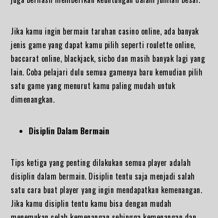
Jika kamu ingin bermain taruhan casino online, ada banyak
jenis game yang dapat kamu pilih seperti roulette online,
baccarat online, blackjack, sicbo dan masih banyak lagi yang
lain.
Coba pelajari dulu semua gamenya baru kemudian pilih
satu game yang menurut kamu paling mudah untuk
dimenangkan.
Disiplin Dalam Bermain
Tips ketiga yang penting dilakukan semua player adalah
disiplin dalam bermain. Disiplin tentu saja menjadi salah
satu cara buat player yang ingin mendapatkan kemenangan.
Jika kamu disiplin tentu kamu bisa dengan mudah
menemukan celah kemenangan sehingga kemenangan dan