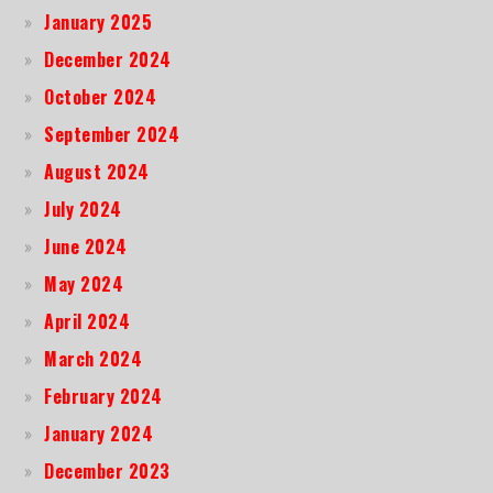
January 2025
December 2024
October 2024
September 2024
August 2024
July 2024
June 2024
May 2024
April 2024
March 2024
February 2024
January 2024
December 2023