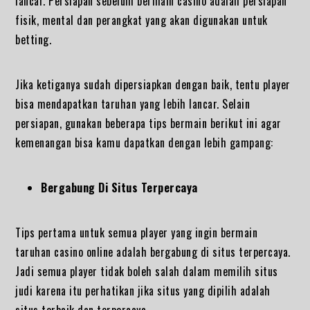
lancar. Persiapan sebelum bermain casino adalah persiapan
fisik, mental dan perangkat yang akan digunakan untuk
betting.
Jika ketiganya sudah dipersiapkan dengan baik, tentu player
bisa mendapatkan taruhan yang lebih lancar. Selain
persiapan, gunakan beberapa tips bermain berikut ini agar
kemenangan bisa kamu dapatkan dengan lebih gampang:
Bergabung Di Situs Terpercaya
Tips pertama untuk semua player yang ingin bermain
taruhan casino online adalah bergabung di situs terpercaya.
Jadi semua player tidak boleh salah dalam memilih situs
judi karena itu perhatikan jika situs yang dipilih adalah
situs terbaik dan terpercaya.