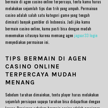
bermain di agen casino online terpercaya, tentu kamu harus
melakukan sejumlah tips dan trik yang ampuh. Permainan
casino adalah salah satu kategori game yang tengah
diminati banyak gambler di Indonesia.
Jadi jika kamu
bermain casino online, kamu pasti bisa dengan mudah
menemukan situsnya karena memang agen
jaguar33 login
menyediakan permainan ini.
TIPS BERMAIN DI AGEN
CASINO ONLINE
TERPERCAYA MUDAH
MENANG
Sebelum taruhan dimainkan, tentu player harus melakukan
sejumlah persiapan supaya taruhan bisa didapatkan dengan