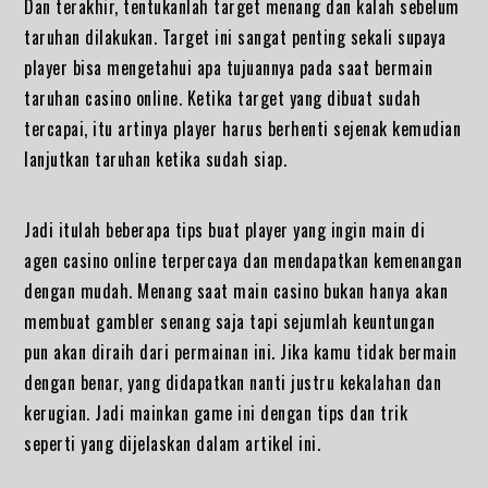
Dan terakhir, tentukanlah target menang dan kalah sebelum
taruhan dilakukan. Target ini sangat penting sekali supaya
player bisa mengetahui apa tujuannya pada saat bermain
taruhan casino online.
Ketika target yang dibuat sudah
tercapai, itu artinya player harus berhenti sejenak kemudian
lanjutkan taruhan ketika sudah siap.
Jadi itulah beberapa tips buat player yang ingin main di
agen casino online terpercaya dan mendapatkan kemenangan
dengan mudah. Menang saat main casino bukan hanya akan
membuat gambler senang saja tapi sejumlah keuntungan
pun akan diraih dari permainan ini.
Jika kamu tidak bermain
dengan benar, yang didapatkan nanti justru kekalahan dan
kerugian. Jadi mainkan game ini dengan tips dan trik
seperti yang dijelaskan dalam artikel ini.