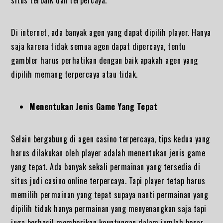
Di internet, ada banyak agen yang dapat dipilih player. Hanya
saja karena tidak semua agen dapat dipercaya, tentu
gambler harus perhatikan dengan baik apakah agen yang
dipilih memang terpercaya atau tidak.
Menentukan Jenis Game Yang Tepat
Selain bergabung di agen casino terpercaya, tips kedua yang
harus dilakukan oleh player adalah menentukan jenis game
yang tepat. Ada banyak sekali permainan yang tersedia di
situs judi casino online terpercaya.
Tapi player tetap harus
memilih permainan yang tepat supaya nanti permainan yang
dipilih tidak hanya permainan yang menyenangkan saja tapi
juga berhasil memberikan keuntungan dalam jumlah besar.