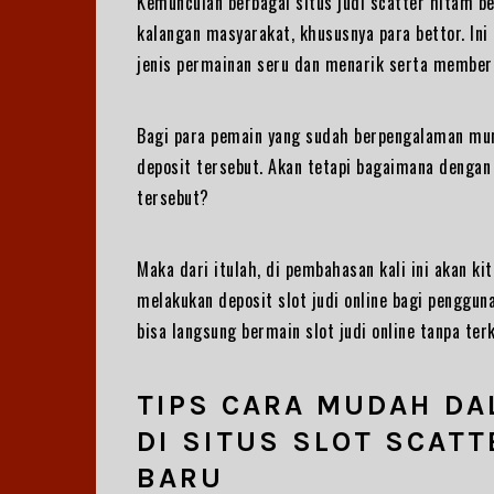
Kemunculan berbagai situs judi
scatter hitam
be
kalangan masyarakat, khususnya para bettor. Ini
jenis permainan seru dan menarik serta memberi
Bagi para pemain yang sudah berpengalaman mu
deposit tersebut. Akan tetapi bagaimana dengan 
tersebut?
Maka dari itulah, di pembahasan kali ini akan k
melakukan deposit slot judi online bagi penggun
bisa langsung bermain slot judi online tanpa ter
TIPS CARA MUDAH DA
DI SITUS SLOT SCAT
BARU