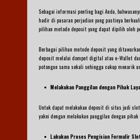
Sebagai informasi penting bagi Anda, bahwasanya
hadir di pasaran perjudian yang pastinya berku
pilihan metode deposit yang dapat dipilih oleh p
Berbagai pilihan metode deposit yang ditawarkan 
deposit melalui dompet digital atau e-Wallet da
potongan sama sekali sehingga cukup menarik un
Melakukan Panggilan dengan Pihak Lay
Untuk dapat melakukan deposit di situs judi slo
yakni dengan melakukan panggilan dengan pihak l
Lakukan Proses Pengisian Formulir Slot