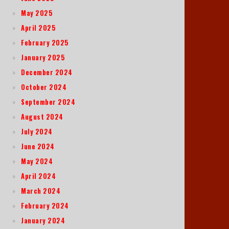
May 2025
April 2025
February 2025
January 2025
December 2024
October 2024
September 2024
August 2024
July 2024
June 2024
May 2024
April 2024
March 2024
February 2024
January 2024