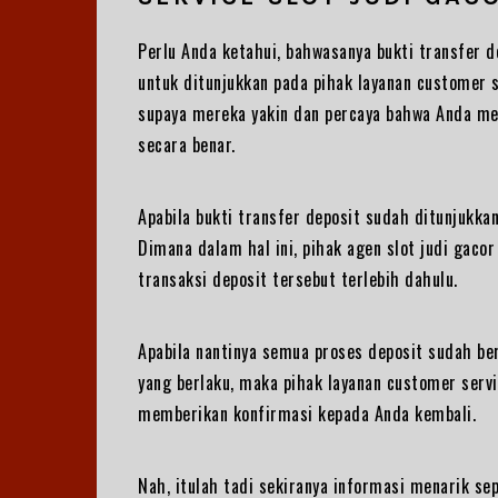
Perlu Anda ketahui, bahwasanya bukti transfer d
untuk ditunjukkan pada pihak layanan customer se
supaya mereka yakin dan percaya bahwa Anda m
secara benar.
Apabila bukti transfer deposit sudah ditunjukk
Dimana dalam hal ini, pihak agen slot judi gaco
transaksi deposit tersebut terlebih dahulu.
Apabila nantinya semua proses deposit sudah be
yang berlaku, maka pihak layanan customer servi
memberikan konfirmasi kepada Anda kembali.
Nah, itulah tadi sekiranya informasi menarik s