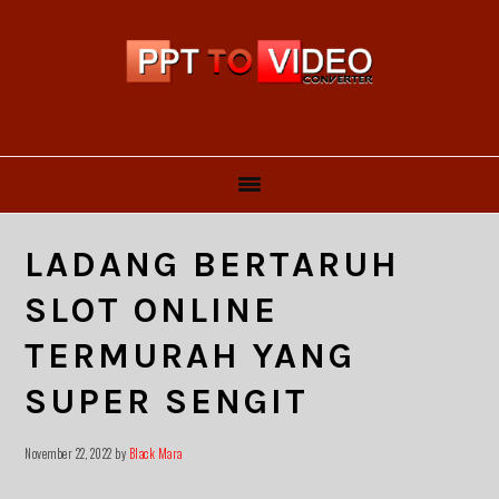
Skip
Skip
Skip
to
to
to
primary
main
primary
navigation
content
sidebar
LADANG BERTARUH
SLOT ONLINE
TERMURAH YANG
SUPER SENGIT
November 22, 2022
by
Black Mara