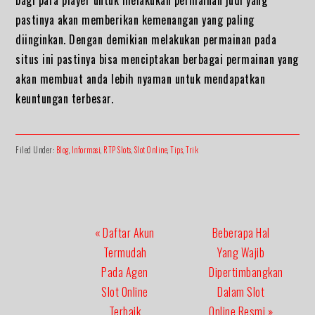
pastinya akan memberikan kemenangan yang paling
diinginkan. Dengan demikian melakukan permainan pada
situs ini pastinya bisa menciptakan berbagai permainan yang
akan membuat anda lebih nyaman untuk mendapatkan
keuntungan terbesar.
Filed Under:
Blog
,
Informasi
,
RTP Slots
,
Slot Online
,
Tips
,
Trik
Previous
Next
« Daftar Akun
Beberapa Hal
Post:
Post:
Termudah
Yang Wajib
Pada Agen
Dipertimbangkan
Slot Online
Dalam Slot
Terbaik
Online Resmi »