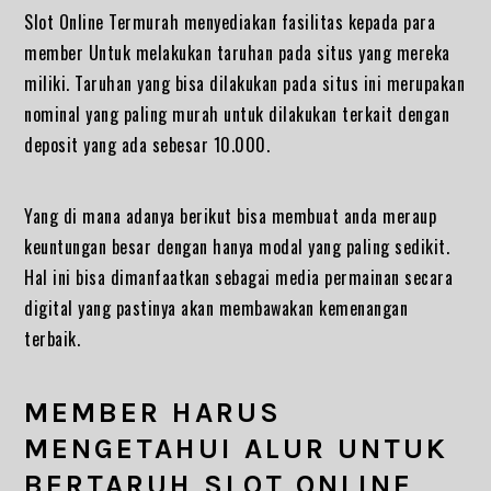
Slot Online Termurah menyediakan fasilitas kepada para
member Untuk melakukan taruhan pada situs yang mereka
miliki. Taruhan yang bisa dilakukan pada situs ini merupakan
nominal yang paling murah untuk dilakukan terkait dengan
deposit yang ada sebesar 10.000.
Yang di mana adanya berikut bisa membuat anda meraup
keuntungan besar dengan hanya modal yang paling sedikit.
Hal ini bisa dimanfaatkan sebagai media permainan secara
digital yang pastinya akan membawakan kemenangan
terbaik.
MEMBER HARUS
MENGETAHUI ALUR UNTUK
BERTARUH SLOT ONLINE