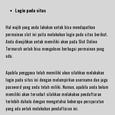
Login pada situs
Hal wajib yang anda lakukan untuk bisa mendapatkan
permainan slot ini yaitu melakukan login pada situs berikut.
Anda diwajibkan untuk memiliki akun pada Slot Online
Termurah untuk bisa mengakses berbagai permainan yang
ada.
Apabila pengguna telah memiliki akun silahkan melakukan
login pada situs ini dengan melampirkan username dan juga
password yang anda telah miliki.
Namun, apabila anda belum
memiliki akun tersebut silahkan melakukan pendaftaran
terlebih dahulu dengan mengetahui beberapa persyaratan
yang ada untuk melakukan pendaftaran ini.