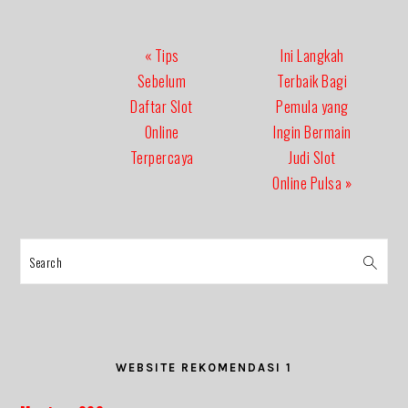
Previous
Next
« Tips
Ini Langkah
Post:
Post:
Sebelum
Terbaik Bagi
Daftar Slot
Pemula yang
Online
Ingin Bermain
Terpercaya
Judi Slot
Online Pulsa »
PRIMARY
Search
SIDEBAR
WEBSITE REKOMENDASI 1