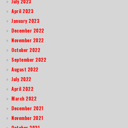
July 2023
April 2023
January 2023
December 2022
November 2022
October 2022
September 2022
August 2022
July 2022
April 2022
March 2022
December 2021
November 2021
October 2021