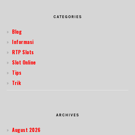
CATEGORIES
Blog
Informasi
RTP Slots
Slot Online
Tips
Trik
ARCHIVES
August 2026