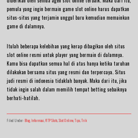
diberikan oleh semua agen slot online terbaik. Maka dari itu,
pemula yang ingin bermain game slot online harus dapatkan
situs-situs yang terjamin unggul baru kemudian memainkan
game di dalamnya.
Itulah beberapa kelebihan yang kerap dibagikan oleh situs
slot online resmi untuk player yang bermain di dalamnya.
Kamu bisa dapatkan semua hal di atas hanya ketika taruhan
dilakukan bersama situs yang resmi dan terpercaya. Situs
judi resmi di indonesia tidaklah banyak. Maka dari itu, jika
tidak ingin salah dalam memilih tempat betting sebaiknya
berhati-hatilah.
Filed Under:
Blog
,
Informasi
,
RTP Slots
,
Slot Online
,
Tips
,
Trik