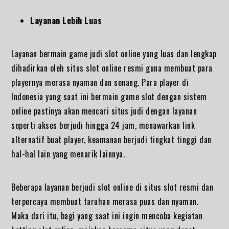
Layanan Lebih Luas
Layanan bermain game judi slot online yang luas dan lengkap
dihadirkan oleh situs slot online resmi guna membuat para
playernya merasa nyaman dan senang. Para player di
Indonesia yang saat ini bermain game slot dengan sistem
online pastinya akan mencari situs judi dengan layanan
seperti akses berjudi hingga 24 jam, menawarkan link
alternatif buat player, keamanan berjudi tingkat tinggi dan
hal-hal lain yang menarik lainnya.
Beberapa layanan berjudi slot online di situs slot resmi dan
terpercaya membuat taruhan merasa puas dan nyaman.
Maka dari itu, bagi yang saat ini ingin mencoba kegiatan