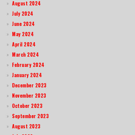
August 2024
July 2024
June 2024
May 2024
April 2024
March 2024
February 2024
January 2024
December 2023
November 2023
October 2023
September 2023
August 2023