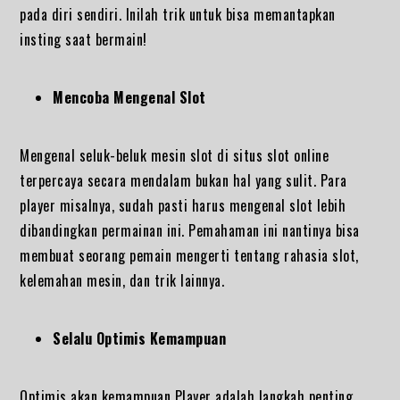
pada diri sendiri. Inilah trik untuk bisa memantapkan
insting saat bermain!
Mencoba Mengenal Slot
Mengenal seluk-beluk mesin slot di situs slot online
terpercaya secara mendalam bukan hal yang sulit. Para
player misalnya, sudah pasti harus mengenal slot lebih
dibandingkan permainan ini. Pemahaman ini nantinya bisa
membuat seorang pemain mengerti tentang rahasia slot,
kelemahan mesin, dan trik lainnya.
Selalu Optimis Kemampuan
Optimis akan kemampuan Player adalah langkah penting.