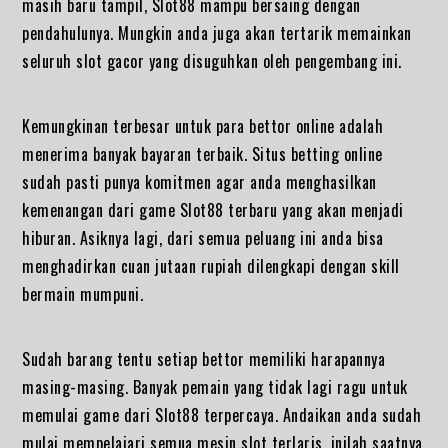
masih baru tampil, Slot88 mampu bersaing dengan
pendahulunya. Mungkin anda juga akan tertarik memainkan
seluruh slot gacor yang disuguhkan oleh pengembang ini.
Kemungkinan terbesar untuk para bettor online adalah
menerima banyak bayaran terbaik. Situs betting online
sudah pasti punya komitmen agar anda menghasilkan
kemenangan dari game Slot88 terbaru yang akan menjadi
hiburan. Asiknya lagi, dari semua peluang ini anda bisa
menghadirkan cuan jutaan rupiah dilengkapi dengan skill
bermain mumpuni.
Sudah barang tentu setiap bettor memiliki harapannya
masing-masing. Banyak pemain yang tidak lagi ragu untuk
memulai game dari Slot88 terpercaya. Andaikan anda sudah
mulai mempelajari semua mesin slot terlaris, inilah saatnya