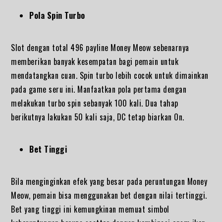
Pola Spin Turbo
Slot dengan total 496 payline Money Meow sebenarnya
memberikan banyak kesempatan bagi pemain untuk
mendatangkan cuan. Spin turbo lebih cocok untuk dimainkan
pada game seru ini. Manfaatkan pola pertama dengan
melakukan turbo spin sebanyak 100 kali. Dua tahap
berikutnya lakukan 50 kali saja, DC tetap biarkan On.
Bet Tinggi
Bila menginginkan efek yang besar pada peruntungan Money
Meow, pemain bisa menggunakan bet dengan nilai tertinggi.
Bet yang tinggi ini kemungkinan memuat simbol