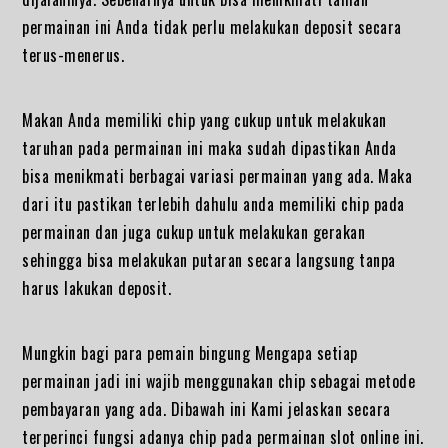
permainan ini Anda tidak perlu melakukan deposit secara
terus-menerus.
Makan Anda memiliki chip yang cukup untuk melakukan
taruhan pada permainan ini maka sudah dipastikan Anda
bisa menikmati berbagai variasi permainan yang ada.
Maka
dari itu pastikan terlebih dahulu anda memiliki chip pada
permainan dan juga cukup untuk melakukan gerakan
sehingga bisa melakukan putaran secara langsung tanpa
harus lakukan deposit.
Mungkin bagi para pemain bingung Mengapa setiap
permainan jadi ini wajib menggunakan chip sebagai metode
pembayaran yang ada. Dibawah ini Kami jelaskan secara
terperinci fungsi adanya chip pada permainan slot online ini.