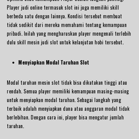
Player judi online termasuk slot ini juga memiliki skill
berbeda satu dengan lainnya. Kondisi tersebut membuat
tidak sedikit dari mereka memahami tentang kemampuan
pribadi. Inilah yang mengharuskan player mengenali terlebih
dulu skill mesin judi slot untuk kelanjutan hobi tersebut.
Menyiapkan Modal Taruhan Slot
Modal taruhan mesin slot tidak bisa dikatakan tinggi atau
rendah. Semua player memiliki kemampuan masing-masing
untuk menyiapkan modal taruhan. Sebagai langkah yang
terbaik adalah menyiapkan dana atau anggaran modal tidak
berlebihan. Dengan cara ini, player bisa mengatur jumlah
taruhan.