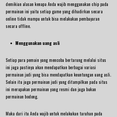
demikian alasan kenapa Anda wajib menggunakan chip pada
permainan ini yaitu setiap game yang dihadirkan secara
online tidak mampu untuk bisa melakukan pembayaran
secara offline.
Menggunakan uang asli
Setiap para pemain yang mencoba bertarung melalui situs
ini juga pastinya akan mendapatkan berbagai variasi
permainan judi yang bisa mendapatkan keuntungan uang asli.
Selain itu juga permainan judi yang ditampilkan pada situs
ini merupakan permainan yang resmi dan juga bukan
permainan bodong.
Maka dari itu Anda wajib untuk melakukan taruhan pada