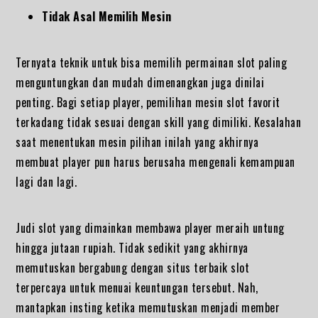
Tidak Asal Memilih Mesin
Ternyata teknik untuk bisa memilih permainan slot paling
menguntungkan dan mudah dimenangkan juga dinilai
penting. Bagi setiap player, pemilihan mesin slot favorit
terkadang tidak sesuai dengan skill yang dimiliki. Kesalahan
saat menentukan mesin pilihan inilah yang akhirnya
membuat player pun harus berusaha mengenali kemampuan
lagi dan lagi.
Judi slot yang dimainkan membawa player meraih untung
hingga jutaan rupiah. Tidak sedikit yang akhirnya
memutuskan bergabung dengan situs terbaik slot
terpercaya untuk menuai keuntungan tersebut. Nah,
mantapkan insting ketika memutuskan menjadi member