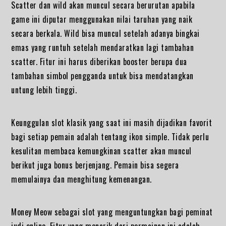
Scatter dan wild akan muncul secara berurutan apabila
game ini diputar menggunakan nilai taruhan yang naik
secara berkala. Wild bisa muncul setelah adanya bingkai
emas yang runtuh setelah mendaratkan lagi tambahan
scatter. Fitur ini harus diberikan booster berupa dua
tambahan simbol pengganda untuk bisa mendatangkan
untung lebih tinggi.
Keunggulan slot klasik yang saat ini masih dijadikan favorit
bagi setiap pemain adalah tentang ikon simple. Tidak perlu
kesulitan membaca kemungkinan scatter akan muncul
berikut juga bonus berjenjang. Pemain bisa segera
memulainya dan menghitung kemenangan.
Money Meow sebagai slot yang menguntungkan bagi peminat