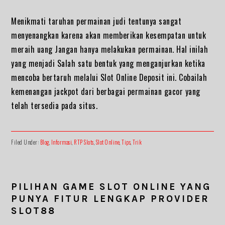
Menikmati taruhan permainan judi tentunya sangat
menyenangkan karena akan memberikan kesempatan untuk
meraih uang Jangan hanya melakukan permainan. Hal inilah
yang menjadi Salah satu bentuk yang menganjurkan ketika
mencoba bertaruh melalui Slot Online Deposit ini. Cobailah
kemenangan jackpot dari berbagai permainan gacor yang
telah tersedia pada situs.
Filed Under:
Blog
,
Informasi
,
RTP Slots
,
Slot Online
,
Tips
,
Trik
PILIHAN GAME SLOT ONLINE YANG
PUNYA FITUR LENGKAP PROVIDER
SLOT88