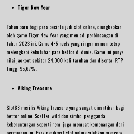
Tiger New Year
Tahun baru bagi para pecinta judi slot online, diungkapkan
oleh game Tiger New Year yang menjadi perbincangan di
tahun 2023 ini. Game 4×5 reels yang ringan namun tetap
melengkapi kebutuhan para bettor di dunia. Game ini punya
nilai jackpot sekitar 24.000 kali taruhan dan disertai RTP
tinggi 95,67%.
Viking Treasure
Slot88 merilis Viking Treasure yang sangat dinantikan bagi
bettor online. Scatter, wild dan simbol pengganda
keberuntungan seperti remi juga memuat kemenangan dari
permainan ini. Para penikmat slot online silahkan mencoba