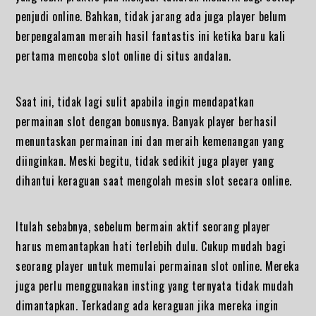
penjudi online. Bahkan, tidak jarang ada juga player belum
berpengalaman meraih hasil fantastis ini ketika baru kali
pertama mencoba slot online di situs andalan.
Saat ini, tidak lagi sulit apabila ingin mendapatkan
permainan slot dengan bonusnya. Banyak player berhasil
menuntaskan permainan ini dan meraih kemenangan yang
diinginkan. Meski begitu, tidak sedikit juga player yang
dihantui keraguan saat mengolah mesin slot secara online.
Itulah sebabnya, sebelum bermain aktif seorang player
harus memantapkan hati terlebih dulu.
Cukup mudah bagi
seorang player untuk memulai permainan slot online. Mereka
juga perlu menggunakan insting yang ternyata tidak mudah
dimantapkan. Terkadang ada keraguan jika mereka ingin