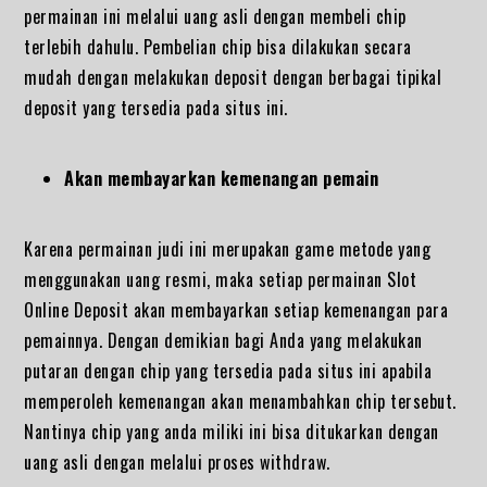
permainan ini melalui uang asli dengan membeli chip
terlebih dahulu. Pembelian chip bisa dilakukan secara
mudah dengan melakukan deposit dengan berbagai tipikal
deposit yang tersedia pada situs ini.
Akan membayarkan kemenangan pemain
Karena permainan judi ini merupakan game metode yang
menggunakan uang resmi, maka setiap permainan Slot
Online Deposit akan membayarkan setiap kemenangan para
pemainnya. Dengan demikian bagi Anda yang melakukan
putaran dengan chip yang tersedia pada situs ini apabila
memperoleh kemenangan akan menambahkan chip tersebut.
Nantinya chip yang anda miliki ini bisa ditukarkan dengan
uang asli dengan melalui proses withdraw.