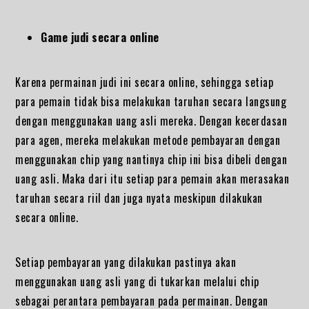
Game judi secara online
Karena permainan judi ini secara online, sehingga setiap
para pemain tidak bisa melakukan taruhan secara langsung
dengan menggunakan uang asli mereka. Dengan kecerdasan
para agen, mereka melakukan metode pembayaran dengan
menggunakan chip yang nantinya chip ini bisa dibeli dengan
uang asli. Maka dari itu setiap para pemain akan merasakan
taruhan secara riil dan juga nyata meskipun dilakukan
secara online.
Setiap pembayaran yang dilakukan pastinya akan
menggunakan uang asli yang di tukarkan melalui chip
sebagai perantara pembayaran pada permainan. Dengan